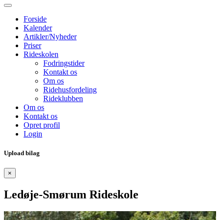
Forside
Kalender
Artikler/Nyheder
Priser
Rideskolen
Fodringstider
Kontakt os
Om os
Ridehusfordeling
Rideklubben
Om os
Kontakt os
Opret profil
Login
Upload bilag
×
Ledøje-Smørum Rideskole