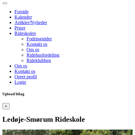
Forside
Kalender
Artikler/Nyheder
Priser
Rideskolen
Fodringstider
Kontakt os
Om os
Ridehusfordeling
Rideklubben
Om os
Kontakt os
Opret profil
Login
Upload bilag
×
Ledøje-Smørum Rideskole