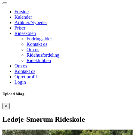
Forside
Kalender
Artikler/Nyheder
Priser
Rideskolen
Fodringstider
Kontakt os
Om os
Ridehusfordeling
Rideklubben
Om os
Kontakt os
Opret profil
Login
Upload bilag
×
Ledøje-Smørum Rideskole