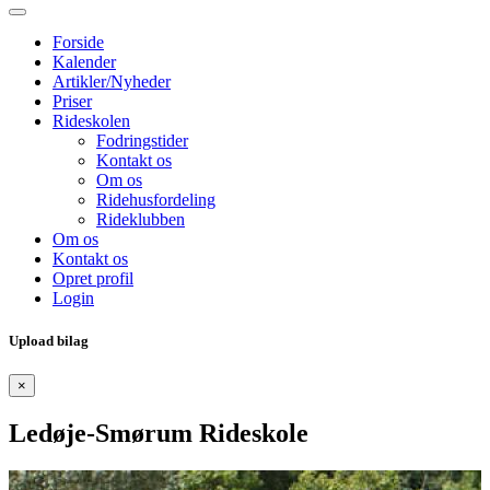
Forside
Kalender
Artikler/Nyheder
Priser
Rideskolen
Fodringstider
Kontakt os
Om os
Ridehusfordeling
Rideklubben
Om os
Kontakt os
Opret profil
Login
Upload bilag
×
Ledøje-Smørum Rideskole