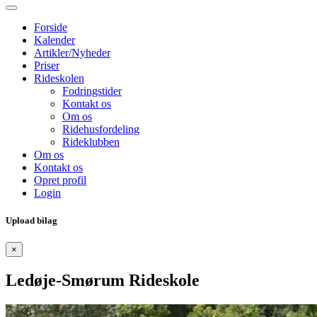
Forside
Kalender
Artikler/Nyheder
Priser
Rideskolen
Fodringstider
Kontakt os
Om os
Ridehusfordeling
Rideklubben
Om os
Kontakt os
Opret profil
Login
Upload bilag
×
Ledøje-Smørum Rideskole