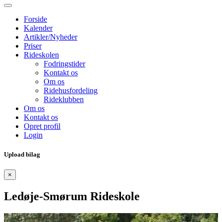
Forside
Kalender
Artikler/Nyheder
Priser
Rideskolen
Fodringstider
Kontakt os
Om os
Ridehusfordeling
Rideklubben
Om os
Kontakt os
Opret profil
Login
Upload bilag
×
Ledøje-Smørum Rideskole